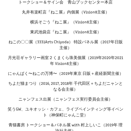
トークショー＆サイン会 青山ブックセンター本店
丸井有楽町店『ねこ展』内個展（Vision8主催）
横浜そごう『ねこ展』（Vision8主催）
東武池袋店『ねこ展』（Vision8主催）
ねこの〇〇展（3331Arts Chiyoda） 特設パネル展（2017年日販
主催）
月光荘ギャラリー画室２くまくら珠美個展（2019年2020年2021
年 Vision8主催）
にゃんぱく〜ねこの万博〜（2019年東京 日販＋産経新聞主催）
ちよだ猫まつり（2016, 2017, 2018年 千代田区＋ちよだニャンと
なる会主催）
ニャンフェス出展（ニャンフェス実行委員会主催）
笑うGW、ユキオッシ・カフェ、ライブペインティング等イベン
ト（神保町にゃんこ堂）
青猫書房 トークショー＆パネル展 with 村上しいこ（2019年 理
論社主催）