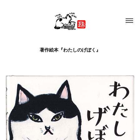
著作絵本『わたしのげぼく』