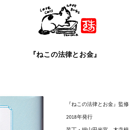
『ねこの法律とお金』
『ねこの法律とお金』監修・
2018年発行
装丁・細山田光宣、木寺梓