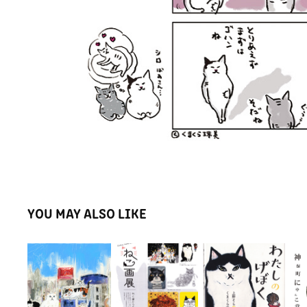
YOU MAY ALSO LIKE
ねこ画展　東京
新宿東口猫二周
著作絵本『わた
C
ドームシティ
年記念コラボ
しのげぼく』
ン
GALLERY AAMO