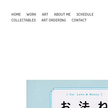
HOME
WORK
ART
ABOUT ME
SCHEDULE
COLLECTABLES
ART ORDERING
CONTACT