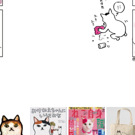
書皮(BOOK 
著作絵本『みけ
にゃんこ堂
OVER)デザイ
ねえちゃんに い
雑誌寄稿『ねこ
済堂出版 コ
　神保町にゃ
うてみな』シリ
自身』
グッズ