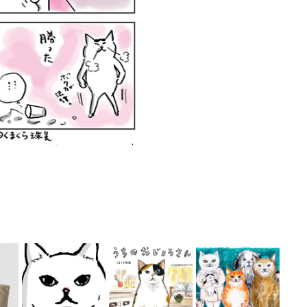
＋廣
むに動物病院/
絵本『うちのお
ラボ
雪男氏珈琲
診察券のための
じょうさん』
絵